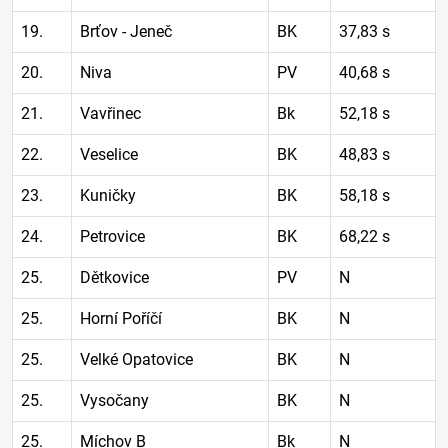
19.
Brťov - Jeneč
BK
37,83 s
20.
Niva
PV
40,68 s
21.
Vavřinec
Bk
52,18 s
22.
Veselice
BK
48,83 s
23.
Kuničky
BK
58,18 s
24.
Petrovice
BK
68,22 s
25.
Dětkovice
PV
N
25.
Horní Poříčí
BK
N
25.
Velké Opatovice
BK
N
25.
Vysočany
BK
N
25.
Míchov B
Bk
N