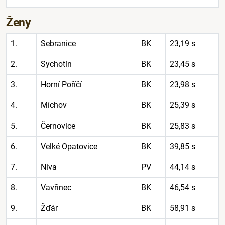
Ženy
1.
Sebranice
BK
23,19 s
2.
Sychotín
BK
23,45 s
3.
Horní Poříčí
BK
23,98 s
4.
Míchov
BK
25,39 s
5.
Černovice
BK
25,83 s
6.
Velké Opatovice
BK
39,85 s
7.
Niva
PV
44,14 s
8.
Vavřinec
BK
46,54 s
9.
Žďár
BK
58,91 s