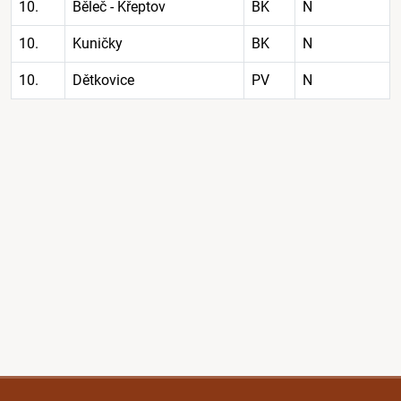
10.
Běleč - Křeptov
BK
N
10.
Kuničky
BK
N
10.
Dětkovice
PV
N