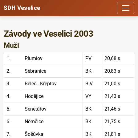
SDH Veselice
Závody ve Veselici 2003
Muži
1.
Plumlov
PV
20,68 s
2.
Sebranice
BK
20,83 s
3.
Běleč - Křeptov
B-V
21,00 s
4.
Hodějice
VY
21,43 s
5.
Senetářov
BK
21,46 s
6.
Němčice
BK
21,75 s
7.
Šošůvka
BK
21,81 s