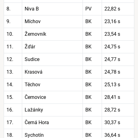
8.
Niva B
PV
22,82 s
9.
Míchov
BK
23,16 s
10.
Žernovník
BK
23,54 s
11.
Žďár
BK
24,75 s
12.
Sudice
BK
24,77 s
13.
Krasová
BK
24,78 s
14.
Těchov
BK
25,13 s
15.
Černovice
BK
28,41 s
16.
Lažánky
BK
28,72 s
17.
Černá Hora
BK
30,37 s
18.
Sychotín
BK
36,64 s